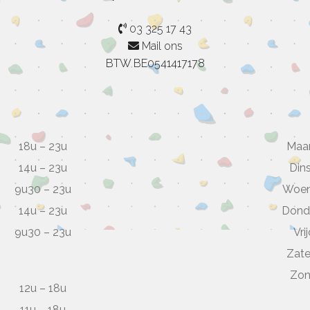
03 325 17 43
Mail ons
BTW BE0541417178
18u – 23u
Maa
14u – 23u
Din
9u30 – 23u
Woe
14u – 23u
Dond
9u30 – 23u
Vri
Zat
Zo
12u – 18u
11u – 18u